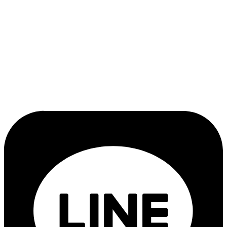
25 ซอยเจริญนคร 36 ถนนเจริญนคร แขวงบางลำภูล่าง
กรุงเทพมหานคร 10600
โทรศัพท์ :
02-439-3486
แฟกซ์ :
02-862-4664
อีเมล์ :
thanakrit_law@hotmail.com