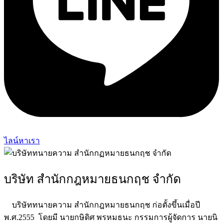
ไลน์หาเรา
บริษัท สำนักกฎหมายธนกฤช จำกัด
บริษัททนายความ สำนักกฎหมายธนกฤช ก่อตั้งขึ้นเมื่อปี
พ.ศ.2555 โดยมี นายกษิดิศ พรหมธนะ กรรมการผู้จัดการ นายนิ