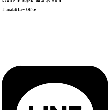
บริษัท สำนักกฏหมายธนกฤช จำกัด
Thanakrit Law Office
25 ซอยเจริญนคร 36 ถนนเจริญนคร แขวงบางลำภูล่าง
กรุงเทพมหานคร 10600
โทรศัพท์ :
02-439-3486
แฟกซ์ :
02-862-4664
อีเมล์ :
thanakrit_law@hotmail.com