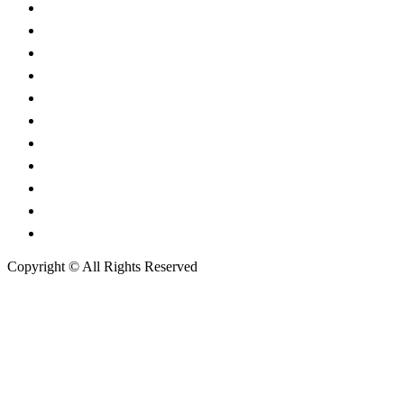
กระทรวงยุติธรรม
ศาลฎีกา
ศาลอุทธรณ์
ศาลปกครอง
ศาลล้มละลายกลาง
ศาลทรัพย์สินทางปัญญา
ศาลแรงงานกลาง
กองบัญชาการตำรวจนครบาล
กรมสรรพากร
กรมศุลกากร
กรมการปกครอง
Copyright © All Rights Reserved