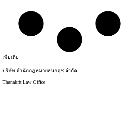
เพิ่มเติม
บริษัท สำนักกฏหมายธนกฤช จำกัด
Thanakrit Law Office
25 ซอยเจริญนคร 36 ถนนเจริญนคร แขวงบางลำภูล่าง
กรุงเทพมหานคร 10600
โทรศัพท์ :
02-439-3486
แฟกซ์ :
02-862-4664
อีเมล์ :
thanakrit_law@hotmail.com