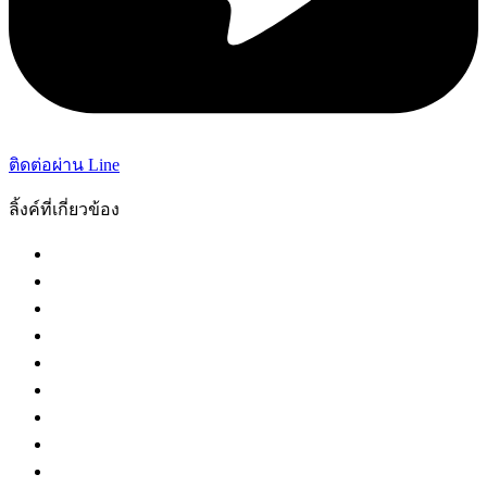
ติดต่อผ่าน Line
ลิ้งค์ที่เกี่ยวข้อง
กระทรวงยุติธรรม
ศาลฎีกา
ศาลอุทธรณ์
ศาลปกครอง
ศาลล้มละลายกลาง
ศาลทรัพย์สินทางปัญญา
ศาลแรงงานกลาง
กองบัญชาการตำรวจนครบาล
กรมสรรพากร