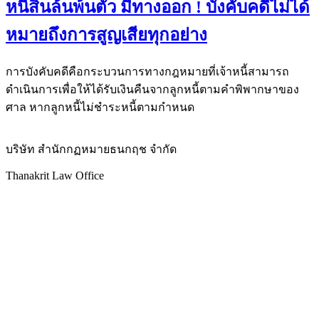
หนี้สินล้นพ้นตัว มีทางออก ! บังคับคดีไม่ได้
หมายถึงการสูญเสียทุกอย่าง
การบังคับคดีคือกระบวนการทางกฎหมายที่เจ้าหนี้สามารถ
ดำเนินการเพื่อให้ได้รับเงินคืนจากลูกหนี้ตามคำพิพากษาของ
ศาล หากลูกหนี้ไม่ชำระหนี้ตามกำหนด
บริษัท สำนักกฏหมายธนกฤช จำกัด
Thanakrit Law Office
25 ซอยเจริญนคร 36 ถนนเจริญนคร แขวงบางลำภูล่าง
กรุงเทพมหานคร 10600
โทรศัพท์ :
02-439-3486
แฟกซ์ :
02-862-4664
อีเมล์ :
thanakrit_law@hotmail.com