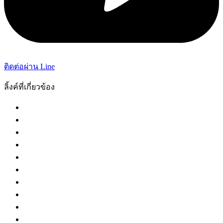
ติดต่อผ่าน Line
ลิ้งค์ที่เกี่ยวข้อง
กระทรวงยุติธรรม
ศาลฎีกา
ศาลอุทธรณ์
ศาลปกครอง
ศาลล้มละลายกลาง
ศาลทรัพย์สินทางปัญญา
ศาลแรงงานกลาง
กองบัญชาการตำรวจนครบาล
กรมสรรพากร
กรมศุลกากร