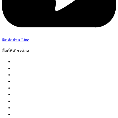
ติดต่อผ่าน Line
ลิ้งค์ที่เกี่ยวข้อง
กระทรวงยุติธรรม
ศาลฎีกา
ศาลอุทธรณ์
ศาลปกครอง
ศาลล้มละลายกลาง
ศาลทรัพย์สินทางปัญญา
ศาลแรงงานกลาง
กองบัญชาการตำรวจนครบาล
กรมสรรพากร