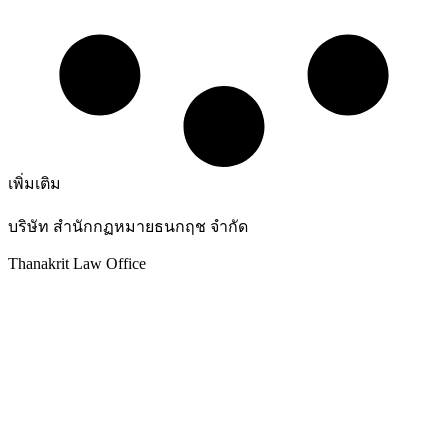
เพิ่มเติม
บริษัท สำนักกฏหมายธนกฤช จำกัด
Thanakrit Law Office
25 ซอยเจริญนคร 36 ถนนเจริญนคร แขวงบางลำภูล่าง
กรุงเทพมหานคร 10600
โทรศัพท์ :
02-439-3486
แฟกซ์ :
02-862-4664
อีเมล์ :
thanakrit_law@hotmail.com