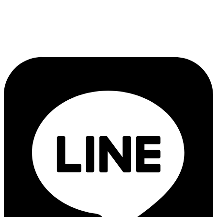
แฟกซ์ :
02-862-4664
อีเมล์ :
thanakrit_law@hotmail.com