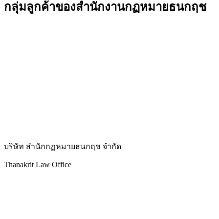
กลุ่มลูกค้าของสำนักงานกฏหมายธนกฤช
บริษัท สำนักกฏหมายธนกฤช จำกัด
Thanakrit Law Office
25 ซอยเจริญนคร 36 ถนนเจริญนคร แขวงบางลำภูล่าง
กรุงเทพมหานคร 10600
โทรศัพท์ :
02-439-3486