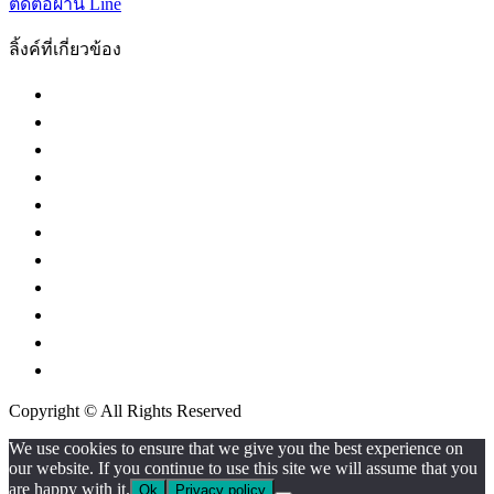
ติดต่อผ่าน Line
ลิ้งค์ที่เกี่ยวข้อง
กระทรวงยุติธรรม
ศาลฎีกา
ศาลอุทธรณ์
ศาลปกครอง
ศาลล้มละลายกลาง
ศาลทรัพย์สินทางปัญญา
ศาลแรงงานกลาง
กองบัญชาการตำรวจนครบาล
กรมสรรพากร
กรมศุลกากร
กรมการปกครอง
Copyright © All Rights Reserved
We use cookies to ensure that we give you the best experience on
our website. If you continue to use this site we will assume that you
are happy with it.
Ok
Privacy policy