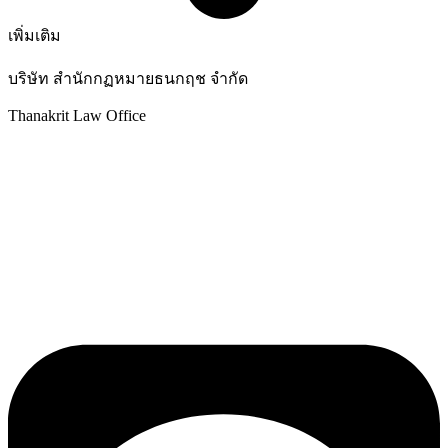
เพิ่มเติม
บริษัท สำนักกฏหมายธนกฤช จำกัด
Thanakrit Law Office
25 ซอยเจริญนคร 36 ถนนเจริญนคร แขวงบางลำภูล่าง
กรุงเทพมหานคร 10600
โทรศัพท์ :
02-439-3486
แฟกซ์ :
02-862-4664
อีเมล์ :
thanakrit_law@hotmail.com